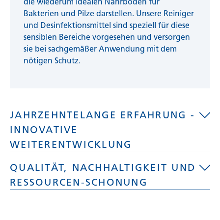
die wiederum idealen Nährboden für
Bakterien und Pilze darstellen. Unsere Reiniger
und Desinfektionsmittel sind speziell für diese
sensiblen Bereiche vorgesehen und versorgen
sie bei sachgemäßer Anwendung mit dem
nötigen Schutz.
JAHRZEHNTELANGE ERFAHRUNG -
INNOVATIVE
WEITERENTWICKLUNG
QUALITÄT, NACHHALTIGKEIT UND
Als das Unternehmen Kemitron 1977
RESSOURCEN-SCHONUNG
gegründet wurde, startete dieses mit
hochwertigen Produkten zur Reinigung von
privaten und kommunalen Schwimmbädern,
Sauberkeit und Pflege