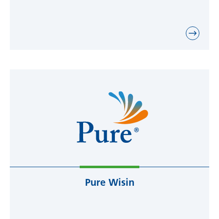
Ziel ist es, Kunden die „beste individuelle
Komplettlösung“ zu bieten und sie mit
fundiertem Know-how im Bereich Sauna,
Wellness und Spa zu beraten und zu
unterstützen.
Pure Wisin