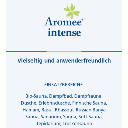
Achtung:
Beim Einsatz in der Sauna, die
Duftkompositionen bei Kemitron in
Duftlösung erst dem Aufgusswasser
Deutschland, Europe
beimengen. Nicht unverdünnt auf den
Saunaofen gießen
- Brandgefahr
Vielseitig und anwenderfreundlich
EINSATZBEREICHE:
Bio-Sauna, Dampfbad, Dampfsauna,
Dusche, Erlebnisdusche, Finnische Sauna,
Hamam, Rasul, Rhassoul, Russian Banya
Sauna, Sanarium, Sauna, Soft-Sauna,
Tepidarium, Trockensauna